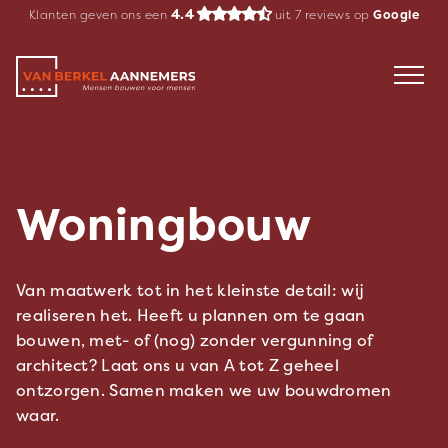
Spring
4.4
Klanten geven ons een
uit
7
reviews op
Google
naar
inhoud
Woningbouw
Van maatwerk tot in het kleinste detail: wij
realiseren het. Heeft u plannen om te gaan
bouwen, met- of (nog) zonder vergunning of
architect? Laat ons u van A tot Z geheel
ontzorgen. Samen maken we uw bouwdromen
waar.