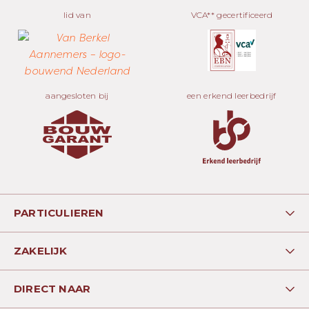
lid van
VCA** gecertificeerd
aangesloten bij
een erkend leerbedrijf
PARTICULIEREN
Woningbouw
ZAKELIJK
Verbouw
Utliteitsbouw
Aan- en opbouw
DIRECT NAAR
Onderhoud
Afbouw