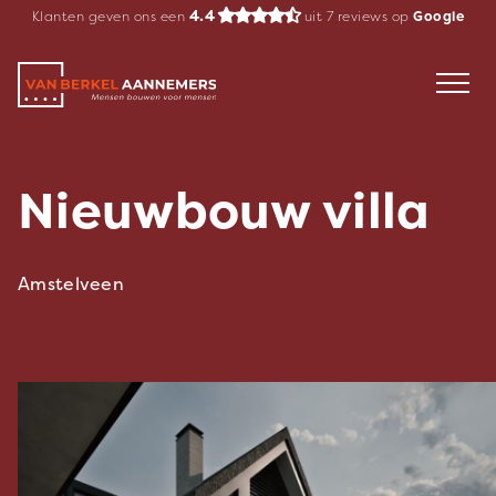
Spring
4.4
Klanten geven ons een
uit
7
reviews op
Google
naar
inhoud
Nieuwbouw villa
Amstelveen