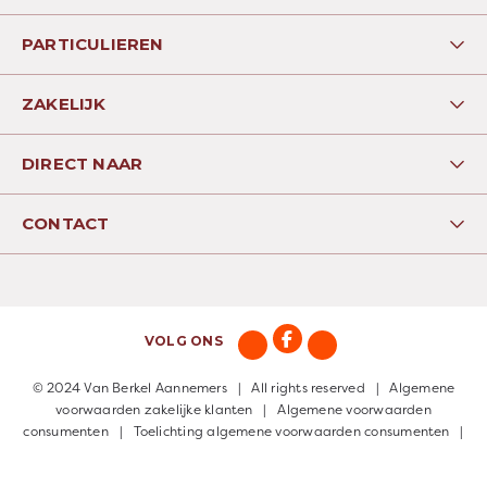
PARTICULIEREN
Woningbouw
ZAKELIJK
Verbouw
Utliteitsbouw
Aan- en opbouw
DIRECT NAAR
Onderhoud
Afbouw
Over ons
Kantoren
CONTACT
Werken bij
Scholen
Tuinderij 13
Offerte aanvragen
2451 GG Leimuiden
Contact
Nederland
VOLG ONS
0172 - 508 382
© 2024 Van Berkel Aannemers | All rights reserved |
Algemene
algemeen@vanberkelaannemers.nl
voorwaarden zakelijke klanten
|
Algemene voorwaarden
consumenten
|
Toelichting algemene voorwaarden consumenten
|