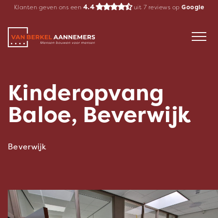
Spring
4.4
Klanten geven ons een
uit
7
reviews op
Google
naar
inhoud
Kinderopvang
Baloe, Beverwijk
Beverwijk