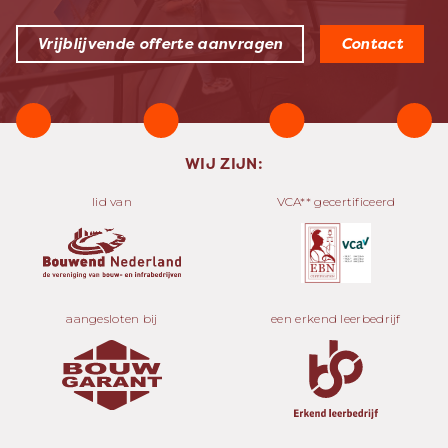
Vrijblijvende offerte aanvragen
Contact
WIJ ZIJN:
lid van
VCA** gecertificeerd
aangesloten bij
een erkend leerbedrijf