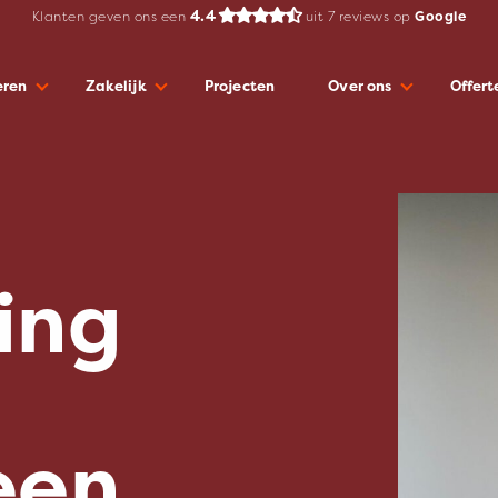
4.4
Klanten geven ons een
uit
7
reviews op
Google
eren
Zakelijk
Projecten
Over ons
Offer
ing
een